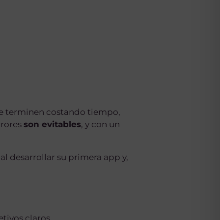
ue terminen costando tiempo,
rrores
son evitables
, y con un
al desarrollar su primera app y,
tivos claros.